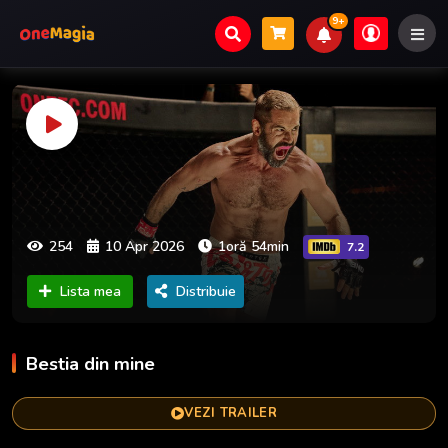
9+
254
10 Apr 2026
1oră 54min
7.2
Lista mea
Distribuie
Bestia din mine
VEZI TRAILER