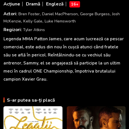
Acțiune
Dramă
Engleză
16+
,
,
,
Actori:
Bren Foster
Daniel MacPherson
George Burgess
Josh
,
,
McKenzie
Kelly Gale
Luke Hemsworth
Regizori:
Tyler Atkins
Legenda MMA Patton James, care acum lucrează ca pescar
comercial, este adus din nou în cușcă atunci când fratele
său se află în pericol. Reîntâlnindu-se cu vechiul său
antrenor, Sammy, el se angajează să participe la un ultim
meci în cadrul ONE Championship, împotriva brutalului
campion Xavier Grau.
S-ar putea sa-ți placă