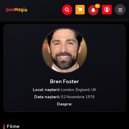
9+
Bren Foster
Locul nașterii:
London, England, UK
Data nașterii:
02 Noiembrie 1976
Despre:
Filme