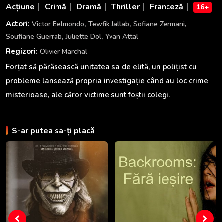
Acțiune
Crimă
Dramă
Thriller
Franceză
16+
,
,
,
Actori:
Victor Belmondo
Tewfik Jallab
Sofiane Zermani
,
,
Soufiane Guerrab
Juliette Dol
Yvan Attal
Regizori:
Olivier Marchal
Forțat să părăsească unitatea sa de elită, un polițist cu
probleme lansează propria investigație când au loc crime
misterioase, ale căror victime sunt foștii colegi.
S-ar putea sa-ți placă