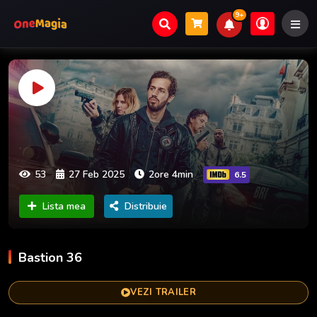
9+
53
27 Feb 2025
2ore 4min
6.5
Lista mea
Distribuie
Bastion 36
VEZI TRAILER