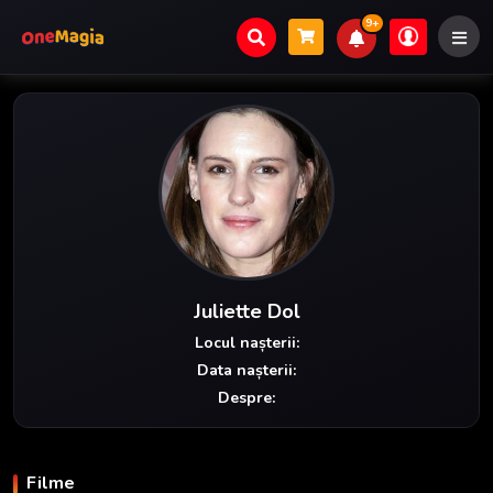
9+
Juliette Dol
Locul nașterii:
Data nașterii:
Despre:
Filme