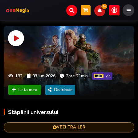
9+
192
03 Iun 2026
2ore 21min
7.1
Lista mea
Distribuie
Stăpânii universului
VEZI TRAILER