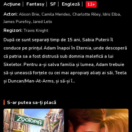
Acțiune
Fantasy
SF
Engleză
12+
,
,
,
,
Actori:
Alison Brie
Camila Mendes
Charlotte Riley
Idris Elba
,
James Purefoy
Jared Leto
Regizori:
Travis Knight
După ce sunt separați timp de 15 ani, Sabia Puterii îl
conduce pe prințul Adam înapoi în Eternia, unde descoperă
că patria sa a fost distrusă sub domnia malefică a lui
Skeletor. Pentru a-și salva familia și lumea, Adam trebuie
să-și unească forțele cu cei mai apropiați aliați ai săi, Teela
și Duncan/Man-At-Arms, și să-și î...
S-ar putea sa-ți placă