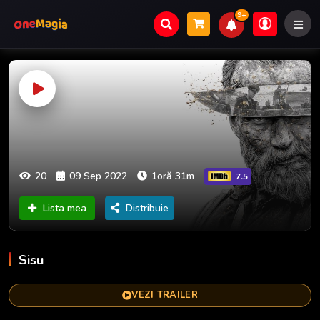
9+
20
09 Sep 2022
1oră 31m
7.5
Lista mea
Distribuie
Sisu
VEZI TRAILER