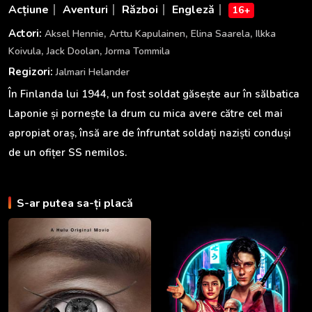
Acțiune
Aventuri
Război
Engleză
16+
,
,
,
Actori:
Aksel Hennie
Arttu Kapulainen
Elina Saarela
Ilkka
,
,
Koivula
Jack Doolan
Jorma Tommila
Regizori:
Jalmari Helander
În Finlanda lui 1944, un fost soldat găsește aur în sălbatica
Laponie și pornește la drum cu mica avere către cel mai
apropiat oraș, însă are de înfruntat soldați naziști conduși
de un ofițer SS nemilos.
S-ar putea sa-ți placă