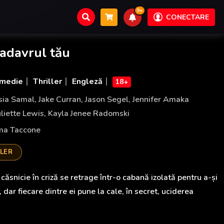
9+
CONECTARE
cadavrul tău
medie
Thriller
Engleză
18+
sia Samal
,
Jake Curran
,
Jason Segel
,
Jennifer Amaka
uliette Lewis
,
Kayla Jenee Radomski
ma Taccone
ILER
căsnicie în criză se retrage într-o cabană izolată pentru a-și
, dar fiecare dintre ei pune la cale, în secret, uciderea