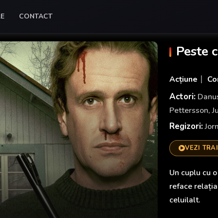
LE
CONTACT
Peste 
Acțiune
Co
Actori:
Danu
Pettersson
,
J
Regizori:
Jor
VEZI TRA
Un cuplu cu o 
reface relația
celuilalt.