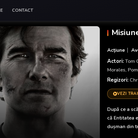
LE
CONTACT
Misiune
Acțiune
Av
Actori:
Tom C
Morales
,
Pom
Regizori:
Chr
VEZI TRA
După ce a scă
că Entitatea 
dușman din tr