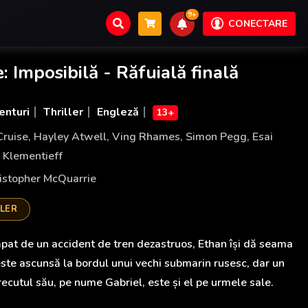
9+
CONECTARE
: Imposibilă - Răfuială finală
enturi
Thriller
Engleză
13+
ruise
,
Hayley Atwell
,
Ving Rhames
,
Simon Pegg
,
Esai
 Klementieff
istopher McQuarrie
ILER
pat de un accident de tren dezastruos, Ethan își dă seama
este ascunsă la bordul unui vechi submarin rusesc, dar un
ecutul său, pe nume Gabriel, este și el pe urmele sale.