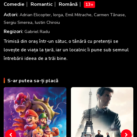
Comedie
Romantic
Română
13+
,
,
,
,
Actori:
Adrian Elicopter
Iorga
Emil Mitrache
Carmen Tănase
,
Sergiu Smerea
Iustin Chiroiu
Regizori:
Gabriel Radu
Trimisă din oraș într-un sătuc, o tânără cu pretenții se
lovește de viața la țară, iar un localnic îi pune sub semnul
întrebării ideea de a trăi bine.
S-ar putea sa-ți placă