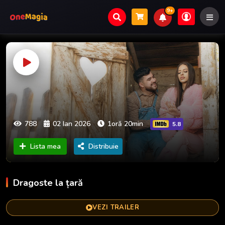
9+
788
02 Ian 2026
1oră 20min
5.8
Lista mea
Distribuie
Dragoste la țară
VEZI TRAILER