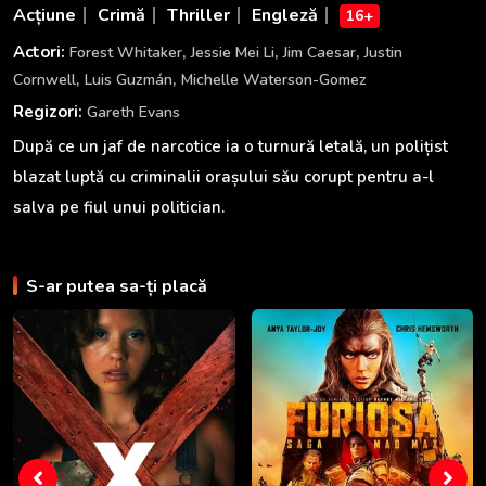
Acțiune
Crimă
Thriller
Engleză
16+
,
,
,
Actori:
Forest Whitaker
Jessie Mei Li
Jim Caesar
Justin
,
,
Cornwell
Luis Guzmán
Michelle Waterson-Gomez
Regizori:
Gareth Evans
După ce un jaf de narcotice ia o turnură letală, un polițist
blazat luptă cu criminalii orașului său corupt pentru a-l
salva pe fiul unui politician.
S-ar putea sa-ți placă