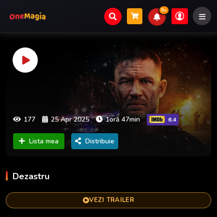
9+
177
25 Apr 2025
1oră 47min
6.4
Lista mea
Distribuie
Dezastru
VEZI TRAILER