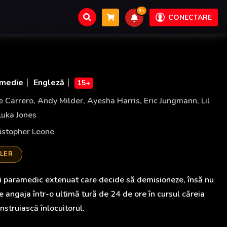
9+
CONECTARE
medie
Engleză
15+
 Carrero
,
Andy Milder
,
Ayesha Harris
,
Eric Jungmann
,
Lil
Luka Jones
istopher Leone
ILER
 paramedic extenuat care decide să demisioneze, însă nu
e angaja într-o ultimă tură de 24 de ore în cursul căreia
instruiască înlocuitorul.