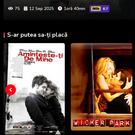
75
12 Sep 2025
1oră 40min
6.7
S-ar putea sa-ți placă