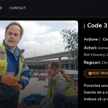
LE
CONTACT
Code 3
Acțiune
Co
Actori:
Aimee
Rel Howery
,
Regizori:
Chr
VEZI TRA
Povestea unui
înainte de a s
trebuie să-și 