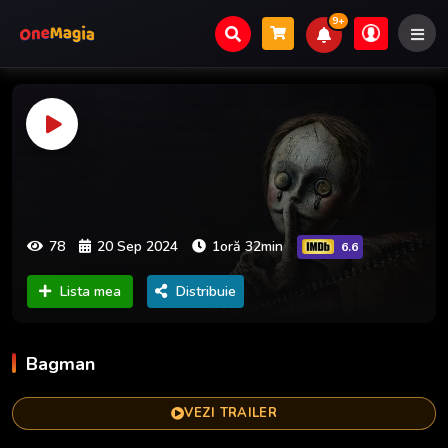
9+
78
20 Sep 2024
1oră 32min
6.6
Lista mea
Distribuie
Bagman
VEZI TRAILER