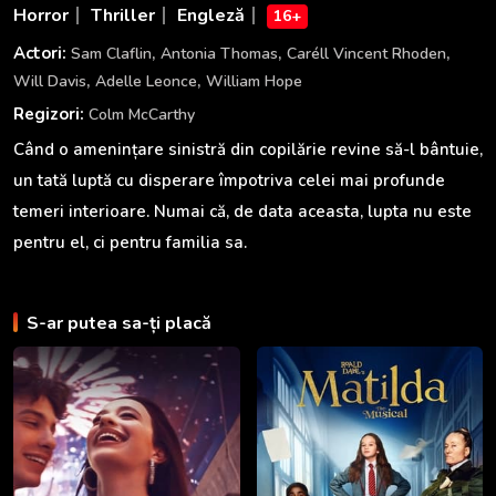
Horror
Thriller
Engleză
16+
,
,
,
Actori:
Sam Claflin
Antonia Thomas
Caréll Vincent Rhoden
,
,
Will Davis
Adelle Leonce
William Hope
Regizori:
Colm McCarthy
Când o amenințare sinistră din copilărie revine să-l bântuie,
un tată luptă cu disperare împotriva celei mai profunde
temeri interioare. Numai că, de data aceasta, lupta nu este
pentru el, ci pentru familia sa.
S-ar putea sa-ți placă