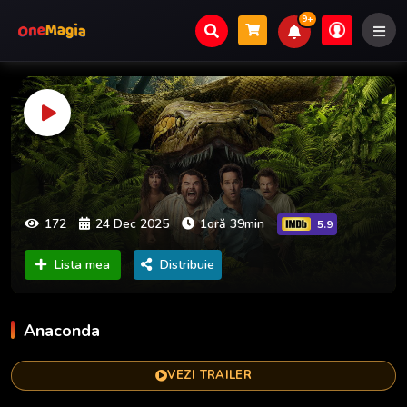
9+
172
24 Dec 2025
1oră 39min
5.9
Lista mea
Distribuie
Anaconda
VEZI TRAILER