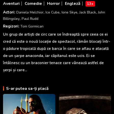
Aventuri
Comedie
Horror
Engleză
13+
,
,
,
,
Actori:
Daniela Melchior
Ice Cube
Ione Skye
Jack Black
John
,
Billingsley
Paul Rudd
Regizori:
Tom Gormican
Un grup de artiști de circ care se îndreaptă spre ceea ce ei
cred că este o nouă locație de spectacol, rămân blocați într-
o pădure tropicală după ce barca în care se aflau e atacată
de un șarpe anaconda, iar căpitanul este ucis. Ei se
întâlnesc cu un braconier tenace care vânează astfel de
șerpi și care...
S-ar putea sa-ți placă