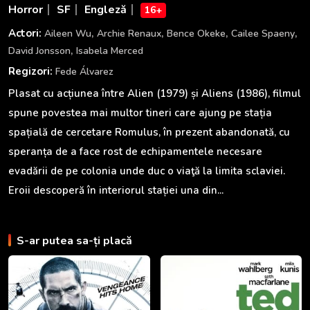
Horror
SF
Engleză
16+
,
,
,
,
Actori:
Aileen Wu
Archie Renaux
Bence Okeke
Cailee Spaeny
,
David Jonsson
Isabela Merced
Regizori:
Fede Álvarez
Plasat cu acțiunea între Alien (1979) și Aliens (1986), filmul
spune povestea mai multor tineri care ajung pe stația
spațială de cercetare Romulus, în prezent abandonată, cu
speranța de a face rost de echipamentele necesare
evadării de pe colonia unde duc o viaţă la limita sclaviei.
Eroii descoperă în interiorul stației una din...
S-ar putea sa-ți placă