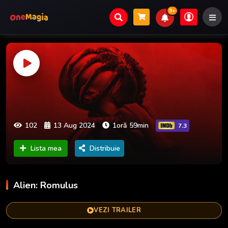
9+
102
13 Aug 2024
1oră 59min
7.3
Lista mea
Distribuie
Alien: Romulus
VEZI TRAILER