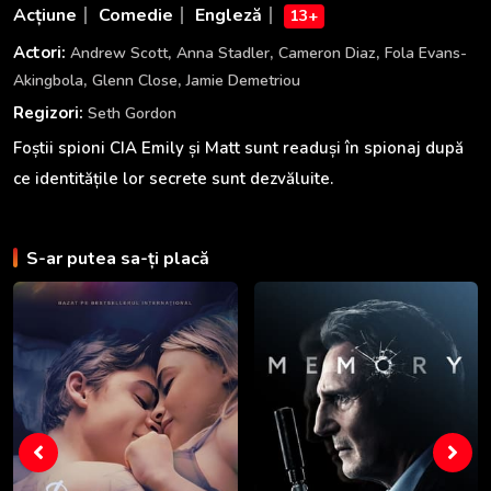
Acțiune
Comedie
Engleză
13+
,
,
,
Actori:
Andrew Scott
Anna Stadler
Cameron Diaz
Fola Evans-
,
,
Akingbola
Glenn Close
Jamie Demetriou
Regizori:
Seth Gordon
Foștii spioni CIA Emily și Matt sunt readuși în spionaj după
ce identitățile lor secrete sunt dezvăluite.
S-ar putea sa-ți placă