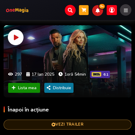
9+
297
17 Ian 2025
1oră 54min
6.1
Lista mea
Distribuie
Înapoi în acțiune
VEZI TRAILER