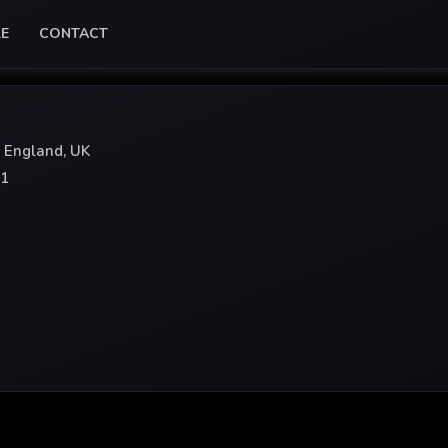
LE
CONTACT
 England, UK
91